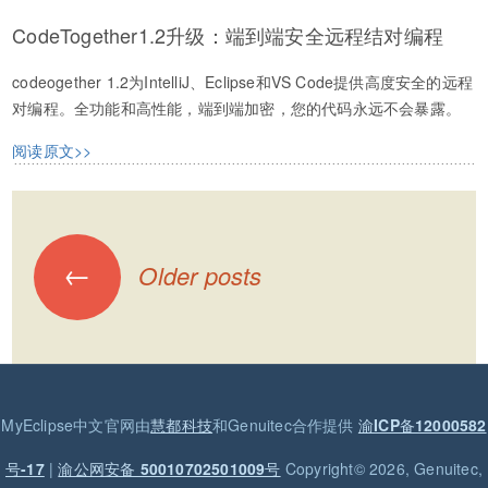
CodeTogether1.2升级：端到端安全远程结对编程
codeogether 1.2为IntelliJ、Eclipse和VS Code提供高度安全的远程
对编程。全功能和高性能，端到端加密，您的代码永远不会暴露。
阅读原文>>
←
Older posts
Posts navigation
MyEclipse中文官网由
慧都科技
和Genuitec合作提供
渝ICP备12000582
号-17
|
渝公网安备 50010702501009号
Copyright© 2026, Genuitec,