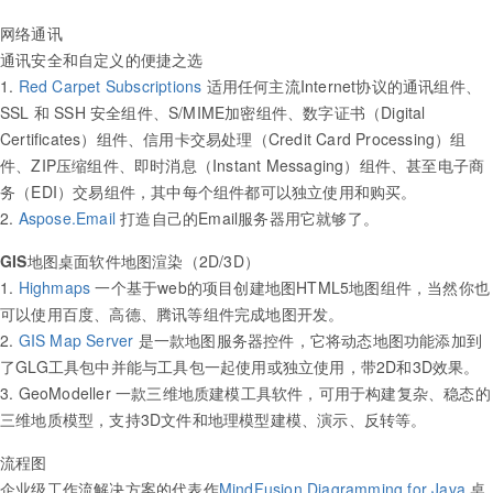
网络通讯
通讯安全和自定义的便捷之选
1.
Red Carpet Subscriptions
适用任何主流Internet协议的通讯组件、
SSL 和 SSH 安全组件、S/MIME加密组件、数字证书（Digital
Certificates）组件、信用卡交易处理（Credit Card Processing）组
件、ZIP压缩组件、即时消息（Instant Messaging）组件、甚至电子商
务（EDI）交易组件，其中每个组件都可以独立使用和购买。
2.
Aspose.Email
打造自己的Email服务器用它就够了。
GIS地图
桌面软件地图渲染（2D/3D）
1.
Highmaps
一个基于web的项目创建地图HTML5地图组件，当然你也
可以使用百度、高德、腾讯等组件完成地图开发。
2.
GIS Map Server
是一款地图服务器控件，它将动态地图功能添加到
了GLG工具包中并能与工具包一起使用或独立使用，带2D和3D效果。
3. GeoModeller 一款三维地质建模工具软件，可用于构建复杂、稳态的
三维地质模型，支持3D文件和地理模型建模、演示、反转等。
流程图
企业级工作流解决方案的代表作
MindFusion.Diagramming for Java
桌