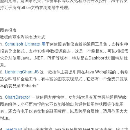
型浏览器。是国家机关、保密单位等以及远程办公开发控件，跨平台支
持近乎所有office文档在浏览器中处理。
图表报表
数据绚丽多彩的表达方式
1.
Stimulsoft Ultimate 用
于创建报表和仪表板的通用工具集，支持多种
报表导出格式，支持10多种数据源直连，这是一个终极包，可以根据需
求分别使用Java、.NET、PHP等版本，特别是在Dashbord方面特别优
秀。
2.
LightningChart JS
这一款控件主要是引用在Java Web前端的，特别
适合科研和金融工作，有丰富的图表表现形式，它还有一个免费开源版
本的表兄弟“Echarts”
3.
ChartDirector
一款使用方便快捷、功能强大且交互性强的通用Web
图表组件，小巧而精悍的它不仅能够输出普通柱状图饼状图等传统图
表，还含有电子仪表盘和金融图标库，以及跨平台属性，适用范围大大
增加。
4.
TeeChart
适用于所有主流Java编程环境的TeeChart图表库，除了功