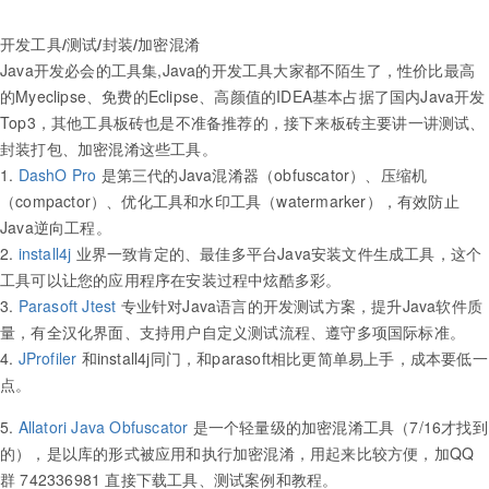
开发工具/测试/封装/加密混淆
Java开发必会的工具集,Java的开发工具大家都不陌生了，性价比最高
的Myeclipse、免费的Eclipse、高颜值的IDEA基本占据了国内Java开发
Top3，其他工具板砖也是不准备推荐的，接下来板砖主要讲一讲测试、
封装打包、加密混淆这些工具。
1.
DashO Pro
是第三代的Java混淆器（obfuscator）、压缩机
（compactor）、优化工具和水印工具（watermarker），有效防止
Java逆向工程。
2.
install4j
业界一致肯定的、最佳多平台Java安装文件生成工具，这个
工具可以让您的应用程序在安装过程中炫酷多彩。
3.
Parasoft Jtest
专业针对Java语言的开发测试方案，提升Java软件质
量，有全汉化界面、支持用户自定义测试流程、遵守多项国际标准。
4.
JProfiler
和install4j同门，和parasoft相比更简单易上手，成本要低一
点。
5.
Allatori Java Obfuscator
是一个轻量级的加密混淆工具（7/16才找到
的），是以库的形式被应用和执行加密混淆，用起来比较方便，加QQ
群 742336981 直接下载工具、测试案例和教程。