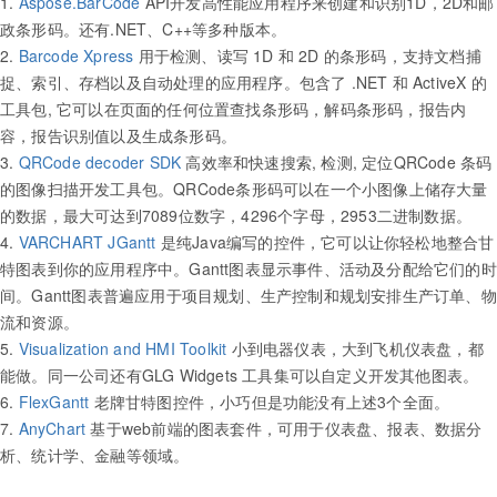
1.
Aspose.BarCode
API开发高性能应用程序来创建和识别1D，2D和邮
政条形码。还有.NET、C++等多种版本。
2.
Barcode Xpress
用于检测、读写 1D 和 2D 的条形码，支持文档捕
捉、索引、存档以及自动处理的应用程序。包含了 .NET 和 ActiveX 的
工具包, 它可以在页面的任何位置查找条形码，解码条形码，报告内
容，报告识别值以及生成条形码。
3.
QRCode decoder SDK
高效率和快速搜索, 检测, 定位QRCode 条码
的图像扫描开发工具包。QRCode条形码可以在一个小图像上储存大量
的数据，最大可达到7089位数字，4296个字母，2953二进制数据。
4.
VARCHART JGantt
是纯Java编写的控件，它可以让你轻松地整合甘
特图表到你的应用程序中。Gantt图表显示事件、活动及分配给它们的时
间。Gantt图表普遍应用于项目规划、生产控制和规划安排生产订单、物
流和资源。
5.
Visualization and HMI Toolkit
小到电器仪表，大到飞机仪表盘，都
能做。同一公司还有GLG Widgets 工具集可以自定义开发其他图表。
6.
FlexGantt
老牌甘特图控件，小巧但是功能没有上述3个全面。
7.
AnyChart
基于web前端的图表套件，可用于仪表盘、报表、数据分
析、统计学、金融等领域。