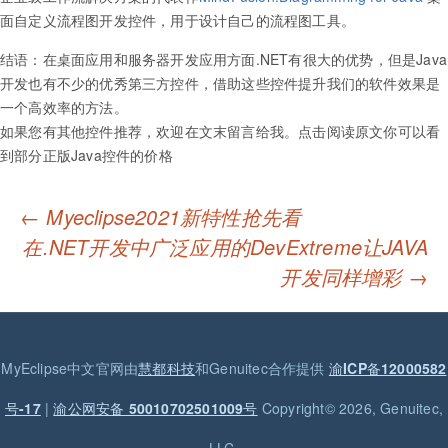
面自定义流程图开发控件，用于设计自己的流程图工具。
结语：在桌面应用和服务器开发应用方面.NET有很大的优势，但是Java
开发也有不少的优秀第三方控件，借助这些控件提升我们的软件效果是
一个高效率的方法。
如果您有其他控件推荐，欢迎在文末留言给我。点击阅读原文你可以看
到部分正版Java控件的价格
←
Myeclipse2021新特性抢先看
Post navigation
在.NET开发中广泛应用的DevExtreme让JAVA
开发同样增彩
→
MyEclipse中文官网由
慧都科技
和Genuitec合作提供
渝ICP备12000582
号-17
|
渝公网安备 50010702501009号
Copyright© 2026, Genuitec,