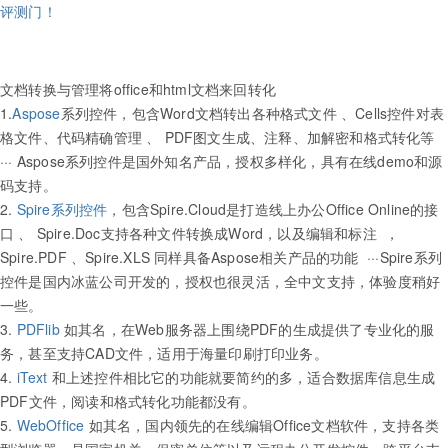
评测门！
文档转换与管理
将office和html文档来回转化
1.
Aspose
系列控件，包含Word文档转出各种格式文件 、Cells控件对表
格文件、代码精确管理 、 PDF图文生成、注释、加解密和格式转化等
··· Aspose系列控件是国外知名产品，授权多样化，具有在线demo和源
码支持。
2.
Spire系列控件
，包含Spire.Cloud是打造线上办公Office Online的接
口 、 Spire.Doc支持各种文件转换成Word，以及编辑和标注 ，
Spire.PDF 、Spire.XLS 同样具备Aspose相关产品的功能 ···Spire系列
控件是国内冰蓝公司开发的，授权也很灵活，全中文支持，体验度稍好
一些。
3.
PDFlib
如其名，在Web服务器上围绕PDF的生成提供了专业化的服
务，甚至支持CAD文件，适用于海量印刷打印业务。
4.
iText
和上述控件相比它的功能就要简约的多，适合数据库信息生成
PDF文件，阅读和格式转化功能都没有。
5.
WebOffice
如其名，国内领先的在线编辑Office文档软件，支持各类