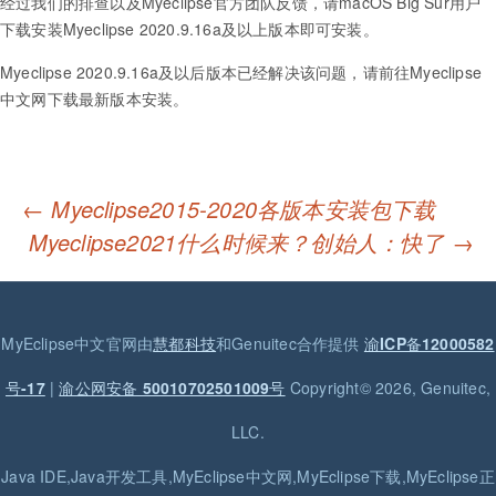
经过我们的排查以及Myeclipse官方团队反馈，请macOS Big Sur用户
下载安装Myeclipse 2020.9.16a及以上版本即可安装。
Myeclipse 2020.9.16a及以后版本已经解决该问题，请前往Myeclipse
中文网下载最新版本安装。
←
Myeclipse2015-2020各版本安装包下载
Post navigation
Myeclipse2021什么时候来？创始人：快了
→
MyEclipse中文官网由
慧都科技
和Genuitec合作提供
渝ICP备12000582
号-17
|
渝公网安备 50010702501009号
Copyright© 2026, Genuitec,
LLC.
Java IDE,Java开发工具,MyEclipse中文网,MyEclipse下载,MyEclipse正