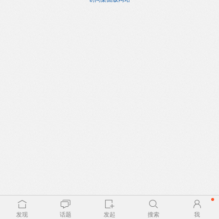
发现
话题
发起
搜索
我