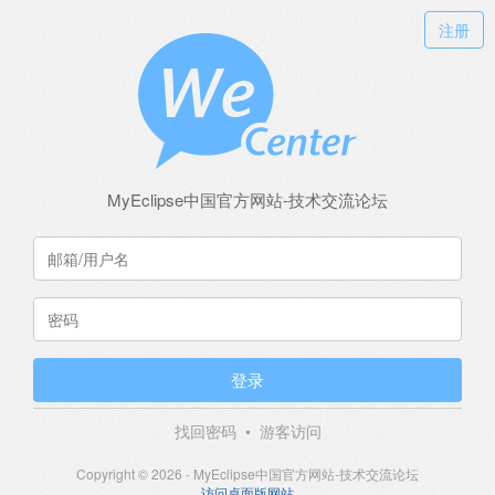
注册
MyEclipse中国官方网站-技术交流论坛
登录
找回密码
•
游客访问
Copyright © 2026 - MyEclipse中国官方网站-技术交流论坛
访问桌面版网站