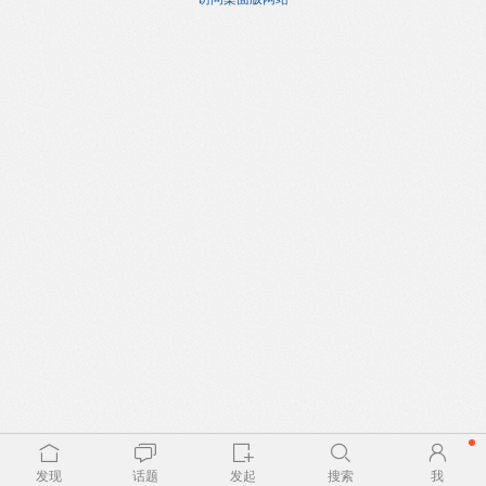
发现
话题
发起
搜索
我