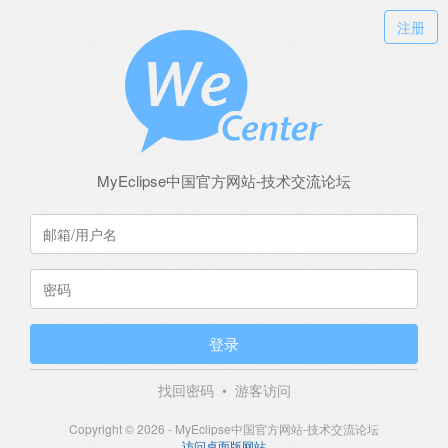
注册
MyEclipse中国官方网站-技术交流论坛
登录
找回密码
•
游客访问
Copyright © 2026 - MyEclipse中国官方网站-技术交流论坛
访问桌面版网站