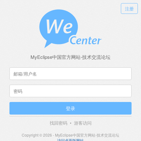
注册
MyEclipse中国官方网站-技术交流论坛
登录
找回密码
•
游客访问
Copyright © 2026 - MyEclipse中国官方网站-技术交流论坛
访问桌面版网站